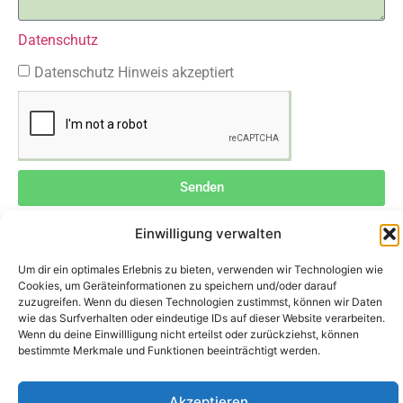
Datenschutz
Datenschutz Hinweis akzeptiert
Senden
Einwilligung verwalten
Um dir ein optimales Erlebnis zu bieten, verwenden wir Technologien wie
Cookies, um Geräteinformationen zu speichern und/oder darauf
Nach dem Absenden erhalten Sie eine Antwort in Ihrem
zuzugreifen. Wenn du diesen Technologien zustimmst, können wir Daten
Postfach, bitte auch Spam-Ordner kontrollieren.
wie das Surfverhalten oder eindeutige IDs auf dieser Website verarbeiten.
Wenn du deine Einwillligung nicht erteilst oder zurückziehst, können
bestimmte Merkmale und Funktionen beeinträchtigt werden.
Impressum
Akzeptieren